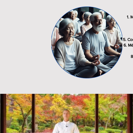
M
Co
Mé
€