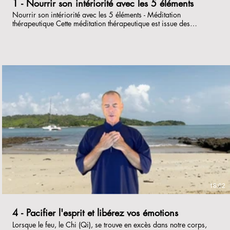
1 - Nourrir son intériorité avec les 5 éléments
Nourrir son intériorité avec les 5 éléments - Méditation
thérapeutique Cette méditation thérapeutique est issue des
pratiques yogiques de Tenzin Wangyal Rinpoché (Lama tibétain).
Cette méditation propose de remplacer une identité anxieuse,
étroite et mal à l’aise par une autre plus vaste, paisible et
compétente en se nourrissant des 5 éléments primordiaux que sont
: L'eau, la terre, le feu, l'air et l'espace . Le monde aussi se
transforme, passant de la matière inanimée et de processus
aveugles à un paysage sacré, empli d’une variété infinie de forces
et d’êtres vivants.
€
18:02
4 - Pacifier l'esprit et libérez vos émotions
Lorsque le feu, le Chi (Qi), se trouve en excès dans notre corps,