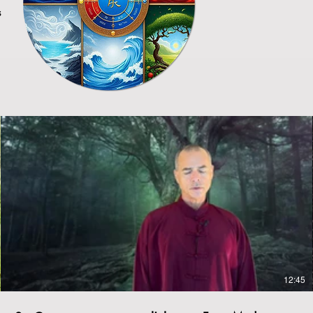
s
€
12:45