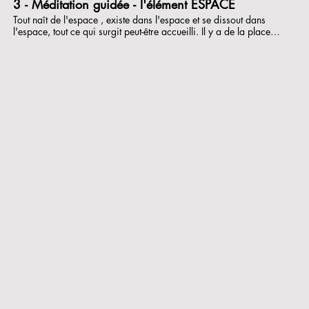
3 - Méditation guidée - l'élément ESPACE
Tout naît de l'espace , existe dans l'espace et se dissout dans
l'espace, tout ce qui surgit peut-être accueilli. Il y a de la place
dans notre vie.Dans le Dzogchèn, l’élément espace est le plus
important. L’espace est sans limite, au-delà des conditionnements,
de la couleur et de la forme, au-delà de la naissance et de la mort.
C’est la base des quatre éléments extérieurs : terre, eau, feu et air.
C’est la grande source d’où s’élèvent toutes les conditions et tous les
êtres, où ils demeurent et se dissolvent