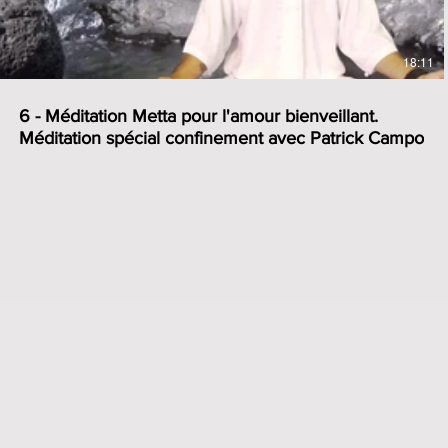
de méditant. Elle vous offrira un outil toujours disponible pour
couper court au stress, à l’agitation, à l’angoisse légère mais
pesante, etc...
18:11
6 - Méditation Metta pour l'amour bienveillant.
Méditation spécial confinement avec Patrick Campo