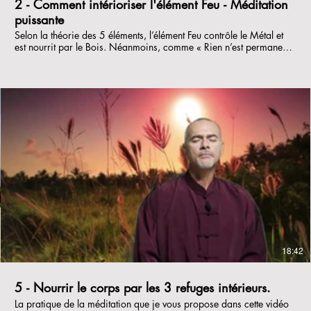
2 - Comment intérioriser l'élément Feu - Méditation
puissante
Selon la théorie des 5 éléments, l’élément Feu contrôle le Métal et
est nourrit par le Bois. Néanmoins, comme « Rien n’est permanent
sauf le changement » (Héraclite d’Ephèse), et que nos mondes
intérieurs et extérieurs évoluent constamment, les déséquilibres sont
fréquents. L’élément Feu est lié aux organes Coeur et Intestin Grêle,
mais aussi au sang, au teint, à la parole. Lorsqu’il est équilibré,
l’esprit est lucide et libre, l’élocution est facile et la joie est bien
présente. Pour vous aider à harmoniser et intérioriser l'élément Feu,
voici quelques exercices concrets.
€
18:42
5 - Nourrir le corps par les 3 refuges intérieurs.
La pratique de la méditation que je vous propose dans cette vidéo