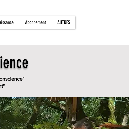
aissance
Abonnement
AUTRES
cience
conscience"
t"​