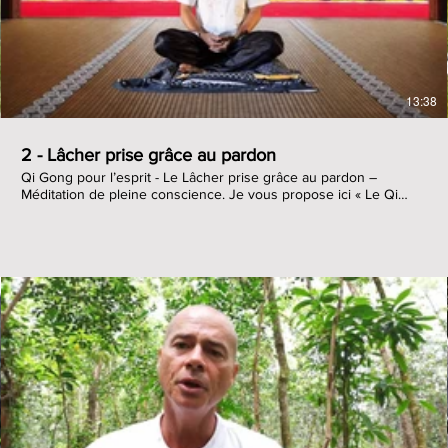
13:38
2 - Lâcher prise grâce au pardon
Qi Gong pour l’esprit - Le Lâcher prise grâce au pardon –
Méditation de pleine conscience. Je vous propose ici « Le Qi
Gong de l’esprit » avec une méditation de pleine conscience
basée sur le lâcher prise grâce au pardon. Lorsque que l’on a
mal agit ou lorsque l’on a fait du mal à quelqu’un, un conflit né
souvent dans notre esprit et on peut éprouver du ressentiment
ou de la colère envers cette personne mais aussi, et très
souvent envers nous-même. C’est le pardon qui nous permets
de nous sentir mieux et de cesser aussi de nous en vouloir.
Jésus disait : « Il faut se venger de ses ennemis en leurs faisant
du bien, car on guérit ainsi soi-même les plaies de son cœur et
on apprends à vivre de manière divine ». Le Qi Gong pour l’esprit
s’attache à conduire le Qi (Chi) vers les émotions vertueuses de
notre esprit comme le pardon ou la patience et cela nous fait
€
grandir. A l’inverse si nous dirigeons ce souffle ou énergie vers
des émotions névrotiques comme la rancune ou le ressentiment,