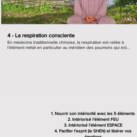
18:21
4 - La respiration consciente
En médecine traditionnelle chinoise, la respiration est reliée à
l’élément métal en particulier au méridien des poumons qui est
reliée au quatre autres éléments : terre, eau, feu, bois. Le
manque de respiration impacte les autres méridiens et engendre
des déséquilibres émotionnels croissants. C’est pourquoi la
respiration consciente constitue un merveilleux moyen pour
réguler ces émotions, nous centrer et retrouver notre unité.
Revenir sur la conscience de notre respiration permet donc de
savoir comment agir pour nous économiser, nous reconnecter à
notre corps, à notre environnement, à notre cœur et à notre
mental. Bref d’être bien plus à l’écoute de nos besoins et de nos
manques éventuels. Ainsi nous aurons la possibilité d’utiliser la
respiration pour rééquilibrer ces manques ou ces excès....
Nourrir son intériorité avec les 5 éléments
Intériorisé l'élément FEU
Intériorisé l'élément ESPACE
Pacifier l'esprit (le SHEN) et libérer vos
émotions