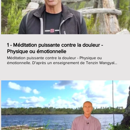
16:55
1 - Méditation puissante contre la douleur -
Physique ou émotionnelle
Méditation puissante contre la douleur - Physique ou
émotionnelle. D'après un enseignement de Tenzin Wangyal
Rinpoché (Lama Tibétain). Fondateur et directeur spirituel de
Ligmincha International, Guéshé Tenzin Wangyal Rinpoche est
un professeur de méditation apprécié et respecté de la tradition
bouddhiste Bön du Tibet. Il a des étudiant.e.s dans plus de 25
pays, enseigne dans le monde entier et atteint des milliers de
personnes grâce à ses programmes en ligne. Moine Bön de
formation, Rinpoché est désormais père de famille, ce qui lui
permet de mieux comprendre les besoins et les préoccupations
de ses élèves. Connu pour la profondeur de sa sagesse et son
engagement sans faille à aider les élèves à reconnaître leur vraie
€
nature, il est l’auteur de nombreux livres et de cours en ligne.